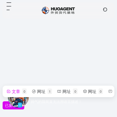
文章
网址
网址
网址
0
1
0
0
Good Time
帅气的我简直无法用语言描述！
已发布
0