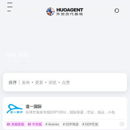
中欧卡航
共 1 篇网址
排序
发布
更新
浏览
点赞
道一国际
全球空海派专线DDP DDU，国际快递，空运，海运，小包
东南亚线
中东线
# Aramex
# DDP海派
# DDP空派