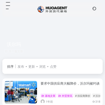
沃尔玛
共 1 篇文章
排序
发布
更新
浏览
点赞
要求中国供应商大幅降价，沃尔玛被约谈
基地文章
外贸资讯
# 供应商降价
# 沃尔玛
1年前
318