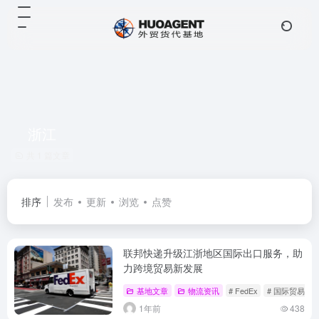
浙江
共 1 篇文章
排序
发布
更新
浏览
点赞
联邦快递升级江浙地区国际出口服务，助
力跨境贸易新发展
基地文章
物流资讯
# FedEx
# 国际贸易
1年前
438