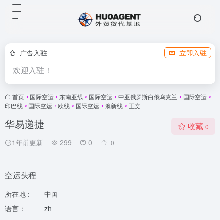
广告入驻
立即入驻
欢迎入驻！
首页
•
国际空运
•
东南亚线
•
国际空运
•
中亚俄罗斯白俄乌克兰
•
国际空运
•
印巴线
•
国际空运
•
欧线
•
国际空运
•
澳新线
•
正文
华易递捷
收藏
0
1年前更新
299
0
0
空运头程
所在地：
中国
语言：
zh