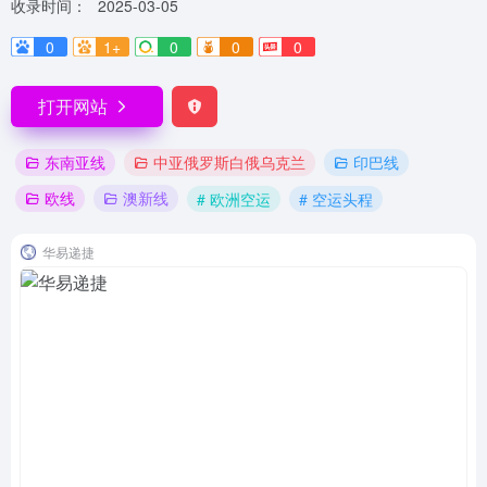
收录时间：
2025-03-05
0
1+
0
0
0
打开网站
东南亚线
中亚俄罗斯白俄乌克兰
印巴线
欧线
澳新线
# 欧洲空运
# 空运头程
华易递捷