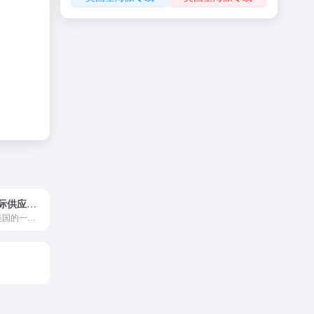
广东易清关国际供应链有限公司
EKINGOO位于美国的一家专业清关行，专注美国清关25年，在清关业务领域积累了深厚的专业知识与丰富的实践经验。其中咨询部门在进出口和清关方案、特殊产品处理方案及法规道从方面的专家级咨询服务，为客户提供个性化清关方案。