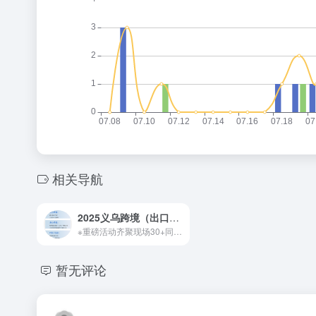
相关导航
2025义乌跨境（出口）电商展 6月21日-23日
※重磅活动齐聚现场30+同期论坛活动网罗前沿物流资讯 ※国内外参展企业及机构数量将有10%的增长 ※智能化设备+大数据技术,智慧物流前景可期 ※预计到会专业采购商超50000人次 ※深耕产业供应链进一步细分主题展区 ※立足长三角打造国际物流圈
暂无评论