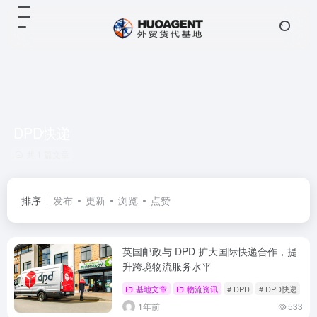
DPD快递
共 1 篇文章
排序
发布
更新
浏览
点赞
英国邮政与 DPD 扩大国际快递合作，提
升跨境物流服务水平
基地文章
物流资讯
# DPD
# DPD快递
#
1年前
533