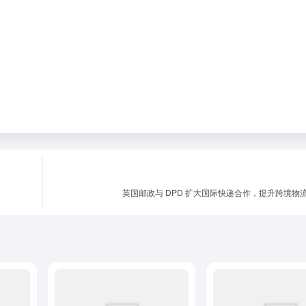
流服务商
宝安区靠谱国际物流哪家好 国
外贸货代基地：外贸
际快递运费怎么算更省钱
的共赢平台
物流资讯
基地文章
外贸资讯
26
0
1周前
0
14
0
1年前
0