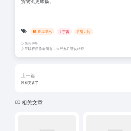
联邦快递升级江浙地区国际出口
跨境电商小包选靠谱物
服务，助力跨境贸易新发展
认准这3个核心标准
基地文章
物流资讯
# FedEx
# 国际贸易
物流资讯
# 江浙贸易
1年前
0
434
0
1周前
0
暂无评论