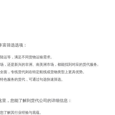
这里，您能了解到货代公司的详细信息：
您了解其行业经验与底蕴。
供的增值服务（如仓储、报关、配送）等。
理体系认证、AEO 认证等，为其服务质量背书。
速度、货物运输安全性等多维度呈现货代的服务水平。您还能在此页面找
贸货代行业动态、政策法规解读、运输知识科普等。比如，“近期
程详解” 帮您熟悉报关环节。通过阅读博客文章，您不仅能增长
，查看是否有解答。如未解决，点击 “联系客服”，您可选择在线