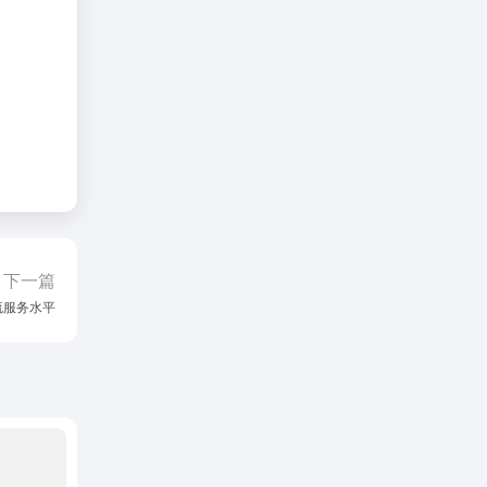
人与货代人
# 外贸导航
# 外贸货代
# 货代基地
355
0