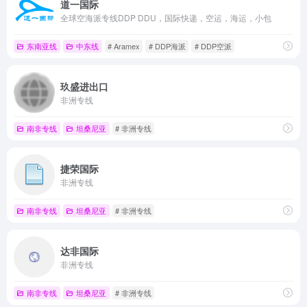
道一国际
全球空海派专线DDP DDU，国际快递，空运，海运，小包
东南亚线
中东线
# Aramex
# DDP海派
# DDP空派
玖盛进出口
非洲专线
南非专线
坦桑尼亚
# 非洲专线
捷荣国际
非洲专线
南非专线
坦桑尼亚
# 非洲专线
达非国际
非洲专线
南非专线
坦桑尼亚
# 非洲专线