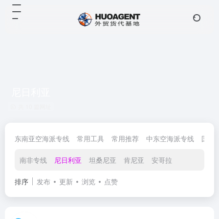
尼日利亚
共 10 篇网址
东南亚空海派专线
常用工具
常用推荐
中东空海派专线
国际
南非专线
尼日利亚
坦桑尼亚
肯尼亚
安哥拉
排序
发布
更新
浏览
点赞