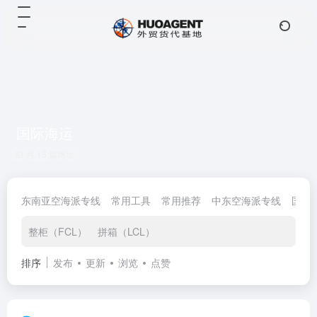
国际海运
共 15 篇网址
东南亚空海派专线
常用工具
常用推荐
中东空海派专线
国际
整柜（FCL）
拼箱（LCL）
排序
发布
更新
浏览
点赞