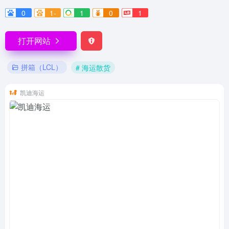
0
1-
1
0
1
打开网站
拼箱（LCL）
# 海运散货
凯迪海运