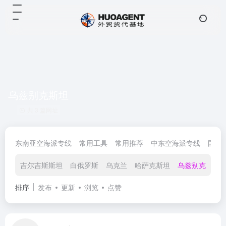
乌兹别克斯坦
共 3 篇网址
东南亚空海派专线
常用工具
常用推荐
中东空海派专线
国际
吉尔吉斯斯坦
白俄罗斯
乌克兰
哈萨克斯坦
乌兹别克斯坦
排序
发布
更新
浏览
点赞