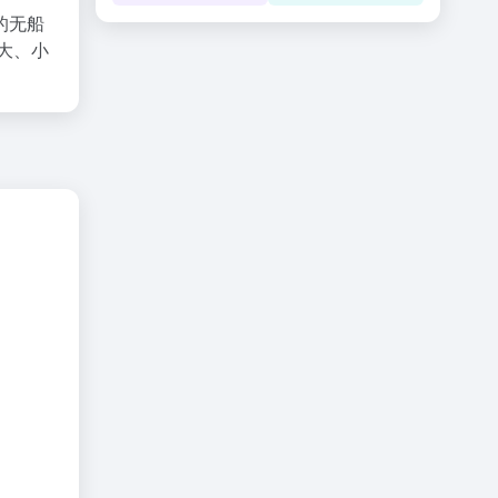
的无船
大、小