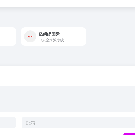
亿俐缇国际
中东空海派专线