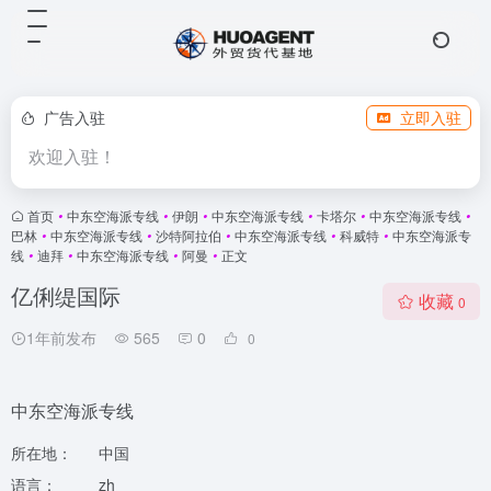
广告入驻
立即入驻
欢迎入驻！
首页
•
中东空海派专线
•
伊朗
•
中东空海派专线
•
卡塔尔
•
中东空海派专线
•
巴林
•
中东空海派专线
•
沙特阿拉伯
•
中东空海派专线
•
科威特
•
中东空海派专
线
•
迪拜
•
中东空海派专线
•
阿曼
•
正文
亿俐缇国际
收藏
0
1年前发布
565
0
0
中东空海派专线
所在地：
中国
语言：
zh