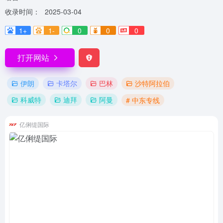
收录时间：
2025-03-04
1+
1-
0
0
0
打开网站
伊朗
卡塔尔
巴林
沙特阿拉伯
科威特
迪拜
阿曼
# 中东专线
亿俐缇国际