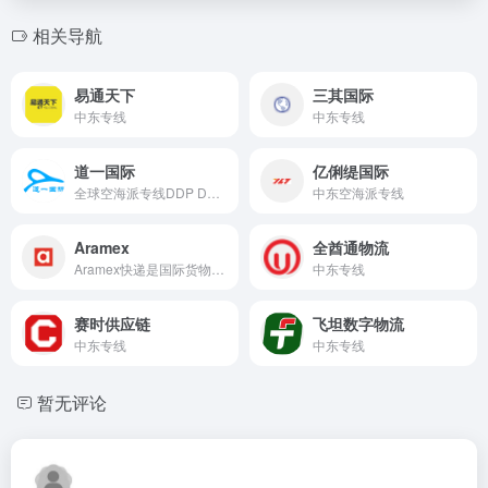
相关导航
易通天下
三其国际
中东专线
中东专线
道一国际
亿俐缇国际
全球空海派专线DDP DDU，国际快递，空运，海运，小包
中东空海派专线
Aramex
全酋通物流
Aramex快递是国际货物邮寄中东国家的首选。时效非常有保障,正常时效为3个工作日,一般时间均为2-5天.主要优势在于中东、北非、南亚等20多个国家较为显著。
中东专线
赛时供应链
飞坦数字物流
中东专线
中东专线
暂无评论