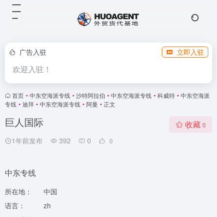
广告入驻
立即入驻
欢迎入驻！
首页
•
中东空海派专线
•
沙特阿拉伯
•
中东空海派专线
•
科威特
•
中东空海派
专线
•
迪拜
•
中东空海派专线
•
阿曼
•
正文
巨人国际
收藏
0
1年前发布
392
0
0
中东专线
所在地：
中国
语言：
zh