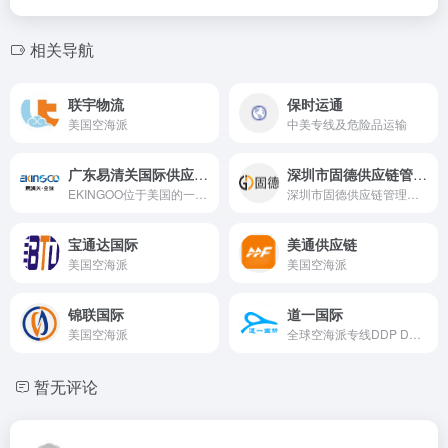
相关导航
联宇物流
保时运通
美国空海派
中美专线及危险品运输
广东易清关国际供应链有限公司
深圳市固德供应链管理有限公司
EKINGOO位于美国的一家专业清关行，专注美国清关25年，在清关业务领域积累了深厚的专业知识与丰富的实践经验。其中咨询部门在进出口和清关方案、特殊产品处理方案及法规道从方面的专家级咨询服务，为客户提供个性化清关方案。
深圳市固德供应链管理有限公司是一家专业从事跨境电商物流服务的企业,公司成立于2022年，致力于打造国内领先的一站式跨境物流服务平台。公司主要业务范围涵盖：美国末端派送账号、国际航空运输代理业务、清关、一件代发等服务，帮助广大跨境电商企业将中国制造走向世界。我们以为客户提供“快速、高效、安全”的物流服
宝通达国际
美通供应链
美国空海派
美国空海派
锦联国际
道一国际
美国空海派
全球空海派专线DDP DDU，国际快递，空运，海运，小包
暂无评论