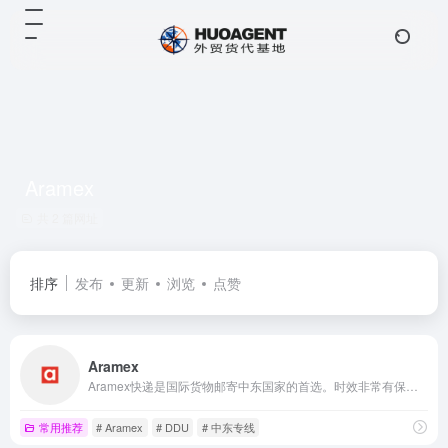
Aramex
共 2 篇网址
排序
发布
更新
浏览
点赞
Aramex
Aramex快递是国际货物邮寄中东国家的首选。时效非常有保障,正常时效为3个工作日,一般时间均为2-5天.主要优势在于中东、北非、南亚等20多个国家较为显著。
常用推荐
# Aramex
# DDU
# 中东专线