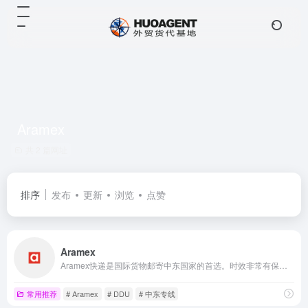
Aramex
共 2 篇网址
排序
发布
更新
浏览
点赞
Aramex
Aramex快递是国际货物邮寄中东国家的首选。时效非常有保障,正常时效为3个工作日,一般时间均为2-5天.主要优势在于中东、北非、南亚等20多个国家较为显著。
常用推荐
# Aramex
# DDU
# 中东专线